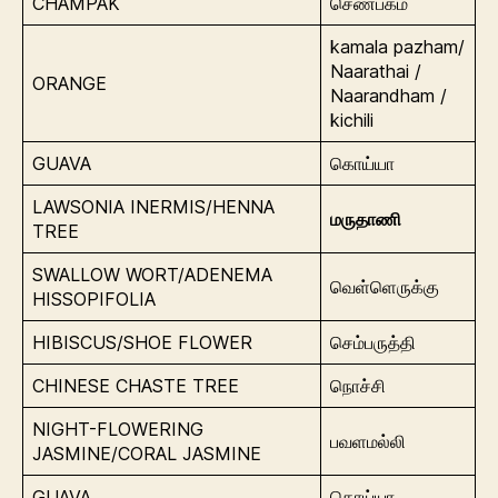
CHAMPAK
செண்பகம்
kamala pazham/
Naarathai /
ORANGE
Naarandham /
kichili
GUAVA
கொய்யா
LAWSONIA INERMIS/HENNA
மருதாணி
TREE
SWALLOW WORT/ADENEMA
வெள்ளெருக்கு
HISSOPIFOLIA
HIBISCUS/SHOE FLOWER
செம்பருத்தி
CHINESE CHASTE TREE
நொச்சி
NIGHT-FLOWERING
பவளமல்லி
JASMINE/CORAL JASMINE
GUAVA
கொய்யா