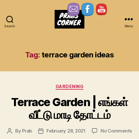
Search
Menu
Prabs
Corner
Tag:
terrace garden ideas
Categories
GARDENING
Terrace Garden | எங்கள்
வீட்டு மாடி தோட்டம்
on
By
Prab
February 28, 2021
No Comments
Post
Post
Ter
author
date