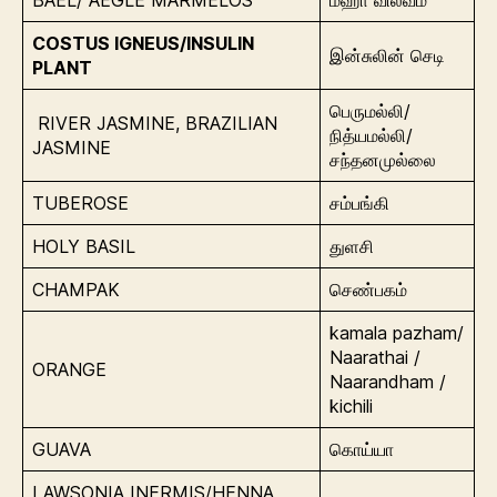
COSTUS IGNEUS/INSULIN
இன்சுலின் செடி
PLANT
பெருமல்லி/
RIVER JASMINE, BRAZILIAN
நித்யமல்லி/
JASMINE
சந்தனமுல்லை
TUBEROSE
சம்பங்கி
HOLY BASIL
துளசி
CHAMPAK
செண்பகம்
kamala pazham/
Naarathai /
ORANGE
Naarandham /
kichili
GUAVA
கொய்யா
LAWSONIA INERMIS/HENNA