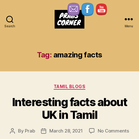
Search
Menu
Prabs
Corner
Tag:
amazing facts
Categories
TAMIL BLOGS
Interesting facts about
UK in Tamil
on
By
Prab
March 28, 2021
No Comments
Post
Post
Inte
author
date