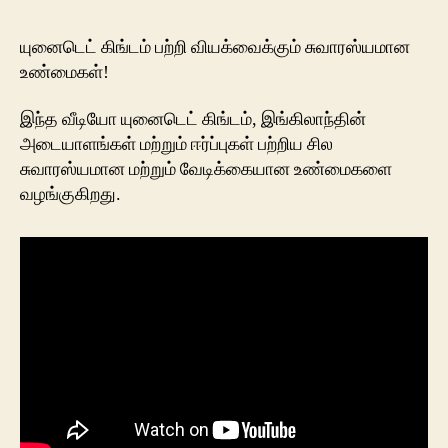
fact
abou
யுனைடெட் கிங்டம் பற்றி வியக்வைக்கும் சுவாரஸ்யமான
UK
உண்மைகள்!
in
Tami
இந்த வீடியோ யுனைடெட் கிங்டம், இங்கிலாந்தின்
அடையாளங்கள் மற்றும் ஈர்ப்புகள் பற்றிய சில
சுவாரஸ்யமான மற்றும் வேடிக்கையான உண்மைகளை
வழங்குகிறது.