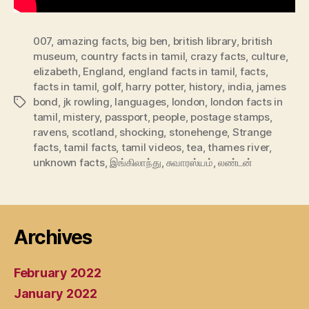
007
,
amazing facts
,
big ben
,
british library
,
british
museum
,
country facts in tamil
,
crazy facts
,
culture
,
elizabeth
,
England
,
england facts in tamil
,
facts
,
facts in tamil
,
golf
,
harry potter
,
history
,
india
,
james
bond
,
jk rowling
,
languages
,
london
,
london facts in
Tags
tamil
,
mistery
,
passport
,
people
,
postage stamps
,
ravens
,
scotland
,
shocking
,
stonehenge
,
Strange
facts
,
tamil facts
,
tamil videos
,
tea
,
thames river
,
unknown facts
,
இங்கிலாந்து
,
சுவாரஸ்யம்
,
லண்டன்
Archives
February 2022
January 2022